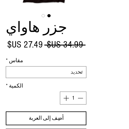
جزر هاواي
سعر
سع
 ‏34.99 US$ 
عادي
الب
مقاس
*
الكمية
*
أضِف إلى العربة