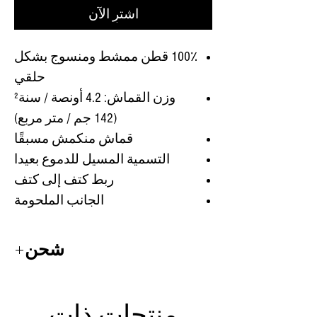
اشترِ الآن
100٪ قطن ممشط ومنسوج بشكل
حلقي
وزن القماش: 4.2 أونصة / سنة²
(142 جم / متر مربع)
قماش منكمش مسبقًا
التسمية المسيل للدموع بعيدا
ربط كتف إلى كتف
الجانب الملحومة
شحن
هوديس
وقمصان
يستغرق 1-2 أسابيع
للشحن.
منتجات ذات