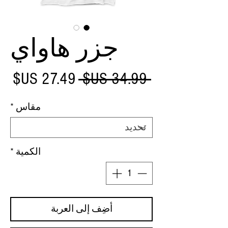
جزر هاواي
سعر
سع
 ‏34.99 US$ 
عادي
الب
مقاس
*
الكمية
*
أضِف إلى العربة