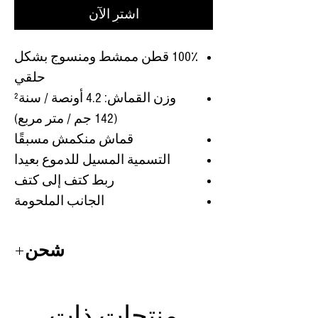
اشترِ الآن
100٪ قطن ممشط ومنسوج بشكل
حلقي
وزن القماش: 4.2 أونصة / سنة²
(142 جم / متر مربع)
قماش منكمش مسبقًا
التسمية المسيل للدموع بعيدا
ربط كتف إلى كتف
الجانب الملحومة
شحن
هوديس
وقمصان
يستغرق 1-2 أسابيع
للشحن.
منتجات ذات