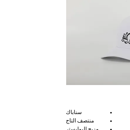
سناباك
منتصف التاج
مزيج البوليستر