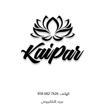
الهاتف: 858.682.7626
بريد الالكتروني: