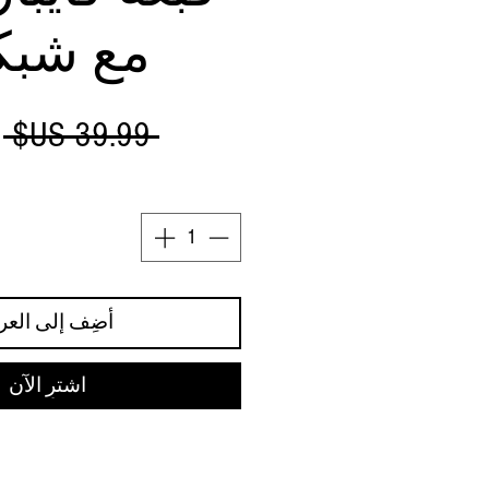
مع شبكة
س
 ‏39.99 US$ 
ع
أضِف إلى العر
اشترِ الآن